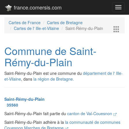
france.comersis.com
Toggl
navig
Cartes de France
Cartes de Bretagne
Cartes de l' Ille-et-Vilaine
Saint-Rémy-du-Plain
Commune de Saint-
Rémy-du-Plain
Saint-Rémy-du-Plain est une commune du
département de l' Ille-
et-Vilaine
, dans
la région de Bretagne.
Saint-Rémy-du-Plain
35560
Saint-Rémy-du-Plain fait partie du
canton de Val-Couesnon
Saint-Rémy-du-Plain adhère à la
la communauté de communes
Couesnon Marches de Bretagne