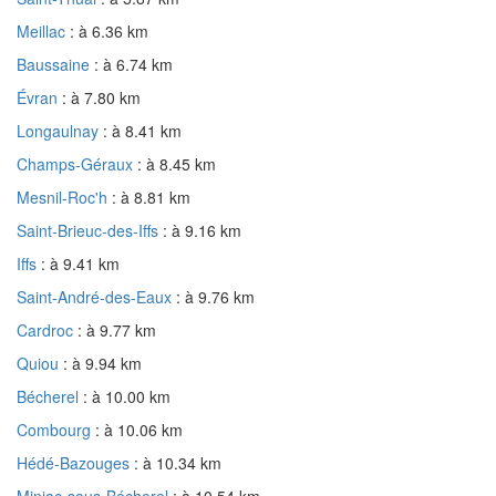
Meillac
: à 6.36 km
Baussaine
: à 6.74 km
Évran
: à 7.80 km
Longaulnay
: à 8.41 km
Champs-Géraux
: à 8.45 km
Mesnil-Roc'h
: à 8.81 km
Saint-Brieuc-des-Iffs
: à 9.16 km
Iffs
: à 9.41 km
Saint-André-des-Eaux
: à 9.76 km
Cardroc
: à 9.77 km
Quiou
: à 9.94 km
Bécherel
: à 10.00 km
Combourg
: à 10.06 km
Hédé-Bazouges
: à 10.34 km
Miniac-sous-Bécherel
: à 10.54 km