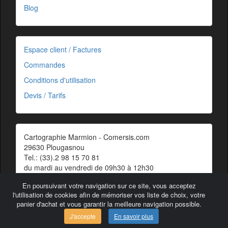
Blog
Espace client / Factures
Commandes
Conditions d'utilisation
Devis / Tarifs
Cartographie Marmion - Comersis.com
29630 Plougasnou
Tel.: (33).2 98 15 70 81
du mardi au vendredi de 09h30 à 12h30
Siret : 387 676 828 00057
En poursuivant votre navigation sur ce site, vous acceptez
Contact
l'utilisation de cookies afin de mémoriser vos liste de choix, votre
panier d'achat et vous garantir la meilleure navigation possible.
J'accepte
En savoir plus