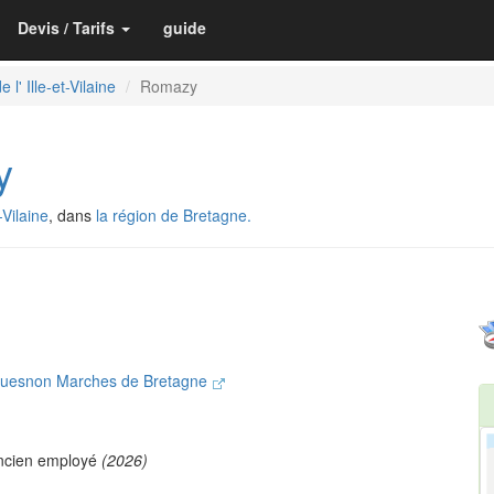
Devis / Tarifs
guide
 l' Ille-et-Vilaine
Romazy
y
-Vilaine
, dans
la région de Bretagne.
uesnon Marches de Bretagne
ncien employé
(2026)