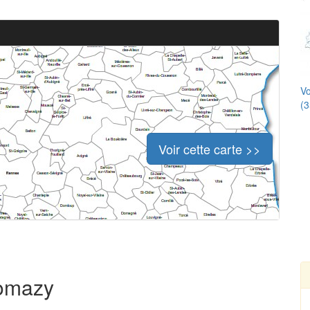
Vo
(3
Voir cette carte >>
Romazy