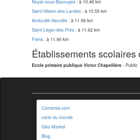
Noyal-sous-Bazouges
: à 10.46 km
Saint-Hilaire-des-Landes
: à 10.55 km
Andouillé-Neuville
: à 11.56 km
Saint-Léger-des-Prés
: à 11.62 km
Feins
: à 11.90 km
Établissements scolaire
Ecole primaire publique Victor Chapellière
- Public
Comersis.com
carte du monde
Géo-Market
Blog