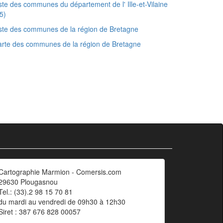
ste des communes du département de l' Ille-et-Vilaine
5)
ste des communes de la région de Bretagne
rte des communes de la région de Bretagne
Cartographie Marmion - Comersis.com
29630 Plougasnou
Tel.: (33).2 98 15 70 81
du mardi au vendredi de 09h30 à 12h30
Siret : 387 676 828 00057