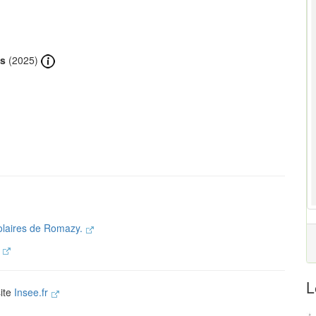
ts
(2025)
colaires de Romazy.
.
L
site
Insee.fr