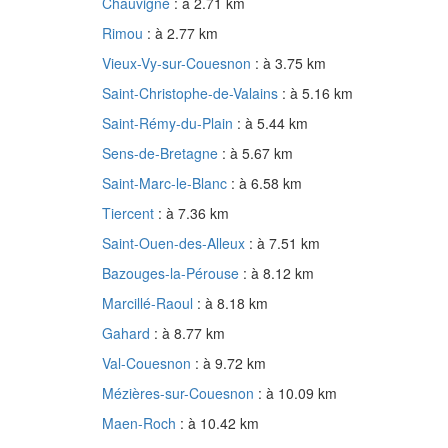
Chauvigné
: à 2.71 km
Rimou
: à 2.77 km
Vieux-Vy-sur-Couesnon
: à 3.75 km
Saint-Christophe-de-Valains
: à 5.16 km
Saint-Rémy-du-Plain
: à 5.44 km
Sens-de-Bretagne
: à 5.67 km
Saint-Marc-le-Blanc
: à 6.58 km
Tiercent
: à 7.36 km
Saint-Ouen-des-Alleux
: à 7.51 km
Bazouges-la-Pérouse
: à 8.12 km
Marcillé-Raoul
: à 8.18 km
Gahard
: à 8.77 km
Val-Couesnon
: à 9.72 km
Mézières-sur-Couesnon
: à 10.09 km
Maen-Roch
: à 10.42 km