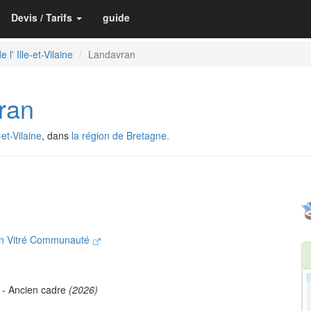
Devis / Tarifs
guide
 l' Ille-et-Vilaine
Landavran
ran
-et-Vilaine
, dans
la région de Bretagne.
on Vitré Communauté
- Ancien cadre
(2026)