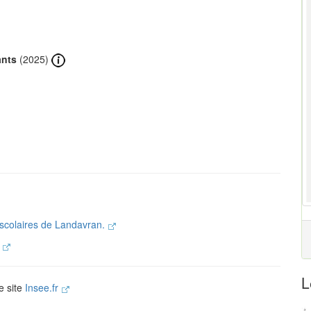
ants
(2025)
 scolaires de Landavran.
.
L
e site
Insee.fr