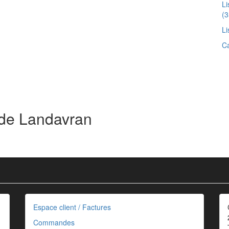
Li
(3
Li
Ca
 de Landavran
Espace client / Factures
Commandes