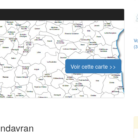
Vo
(3
Voir cette carte >>
andavran