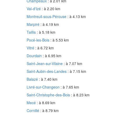
Champeaux
: à 2.01 km
Val-d'Izé
: à 2.20 km
Montreuil-sous-Pérouse
: à 4.13 km
Marpiré
: à 4.19 km
Taillis
: à 5.18 km
Pocé-les-Bois
: à 5.53 km
Vitré
: à 6.72 km
Dourdain
: à 6.95 km
Saint-Jean-sur-Vilaine
: à 7.07 km
Saint-Aubin-des-Landes
: à 7.15 km
Balazé
: à 7.40 km
Livré-sur-Changeon
: à 7.65 km
Saint-Christophe-des-Bois
: à 8.23 km
Mecé
: à 8.69 km
Cornillé
: à 8.79 km