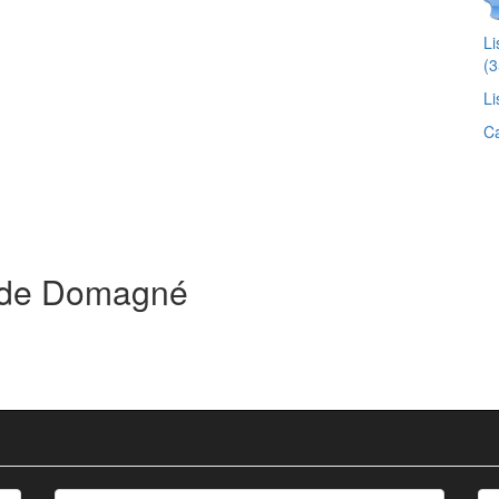
Li
(3
Li
Ca
s de Domagné