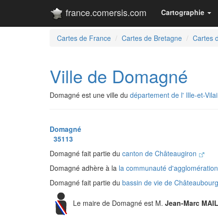
france.comersis.com
Cartographie
Cartes de France
Cartes de Bretagne
Cartes de
Ville de Domagné
Domagné est une ville du
département de l' Ille-et-Vila
Domagné
35113
Domagné fait partie du
canton de Châteaugiron
Domagné adhère à la
la communauté d'agglomératio
Domagné fait partie du
bassin de vie de Châteaubour
Le maire de Domagné est M.
Jean-Marc MAI