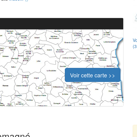
Vo
(3
Voir cette carte >>
Domagné