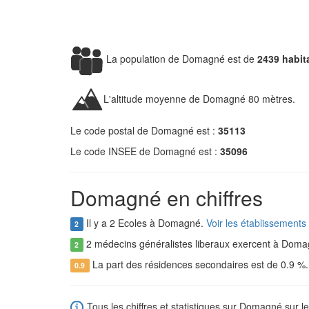
La population de Domagné est de
2439 habit
L'altitude moyenne de Domagné 80 mètres.
Le code postal de Domagné est :
35113
Le code INSEE de Domagné est :
35096
Domagné en chiffres
Il y a 2 Ecoles à Domagné.
Voir les établissement
2
2 médecins généralistes liberaux exercent à Dom
2
La part des résidences secondaires est de 0.9 %
0.9
Tous les chiffres et statistiques sur Domagné sur le