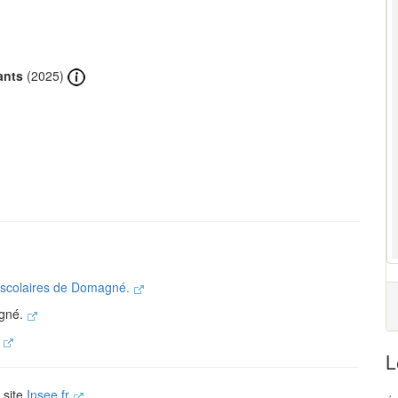
ants
(2025)
s scolaires de Domagné.
agné.
.
L
 site
Insee.fr