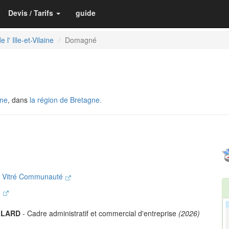
Devis / Tarifs
guide
 l' Ille-et-Vilaine
Domagné
ine
, dans
la région de Bretagne.
n Vitré Communauté
g
LLARD
- Cadre administratif et commercial d'entreprise
(2026)