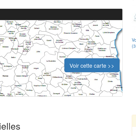
Vo
(3
Voir cette carte >>
ielles