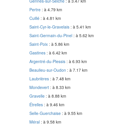
Gennes-sur-Seiche
: à 3.47 km
Pertre
: à 4.79 km
Cuillé
: à 4.81 km
Saint-Cyr-le-Gravelais
: à 5.41 km
Saint-Germain-du-Pinel
: à 5.62 km
Saint-Poix
: à 5.86 km
Gastines
: à 6.42 km
Argentré-du-Plessis
: à 6.93 km
Beaulieu-sur-Oudon
: à 7.17 km
Laubrières
: à 7.48 km
Mondevert
: à 8.33 km
Gravelle
: à 8.88 km
Étrelles
: à 9.46 km
Selle-Guerchaise
: à 9.55 km
Méral
: à 9.58 km