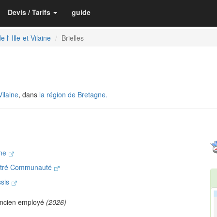
Devis / Tarifs
guide
 l' Ille-et-Vilaine
Brielles
Vilaine
, dans
la région de Bretagne.
gne
Vitré Communauté
ssis
ncien employé
(2026)