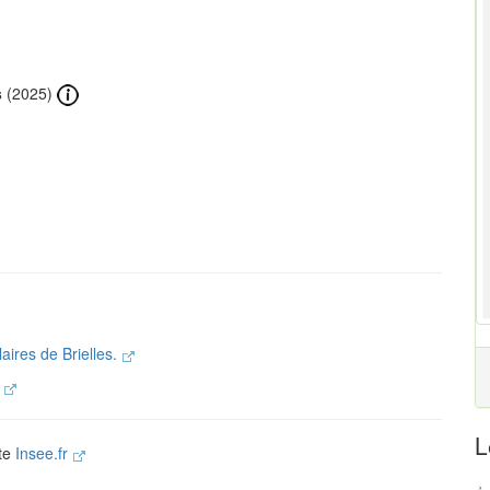
s
(2025)
aires de Brielles.
.
L
ite
Insee.fr