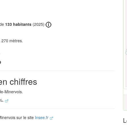
 de
133 habitants
(2025)
s 270 mètres.
0
9
n chiffres
de-Minervois.
 %.
inervois sur le site
Insee.fr
L