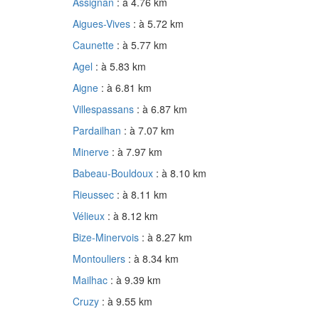
Assignan
: à 4.76 km
Aigues-Vives
: à 5.72 km
Caunette
: à 5.77 km
Agel
: à 5.83 km
Aigne
: à 6.81 km
Villespassans
: à 6.87 km
Pardailhan
: à 7.07 km
Minerve
: à 7.97 km
Babeau-Bouldoux
: à 8.10 km
Rieussec
: à 8.11 km
Vélieux
: à 8.12 km
Bize-Minervois
: à 8.27 km
Montouliers
: à 8.34 km
Mailhac
: à 9.39 km
Cruzy
: à 9.55 km