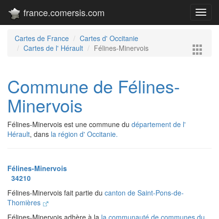
france.comersis.com
Toggl
navig
Cartes de France
Cartes d' Occitanie
Cartes de l' Hérault
Félines-Minervois
Commune de Félines-
Minervois
Félines-Minervois est une commune du
département de l'
Hérault
, dans
la région d' Occitanie.
Félines-Minervois
34210
Félines-Minervois fait partie du
canton de Saint-Pons-de-
Thomières
Félines-Minervois adhère à la
la communauté de communes du