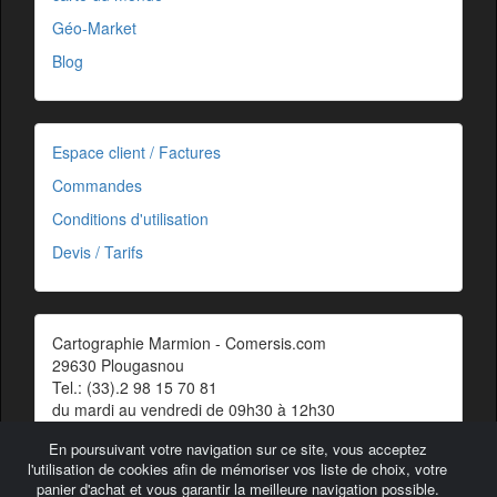
Géo-Market
Blog
Espace client / Factures
Commandes
Conditions d'utilisation
Devis / Tarifs
Cartographie Marmion - Comersis.com
29630 Plougasnou
Tel.: (33).2 98 15 70 81
du mardi au vendredi de 09h30 à 12h30
Siret : 387 676 828 00057
En poursuivant votre navigation sur ce site, vous acceptez
Contact
l'utilisation de cookies afin de mémoriser vos liste de choix, votre
panier d'achat et vous garantir la meilleure navigation possible.