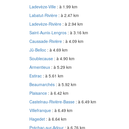
Ladevèze-Ville
: à 1.99 km
Labatut-Rivière
: à 2.47 km
Ladevèze-Rivière
: à 2.94 km
Saint-Aunix-Lengros
: à 3.16 km
Caussade-Rivière
: à 4.09 km
Jû-Belloc
: à 4.69 km
Soublecause
: à 4.90 km
Armentieux
: à 5.29 km
Estirac
: à 5.61 km
Beaumarchés
: à 5.92 km
Plaisance
: à 6.42 km
Castelnau-Rivière-Basse
: à 6.49 km
Villefranque
: à 6.49 km
Hagedet
: à 6.64 km
Préchac-sur-Adour
: à 6.76 km