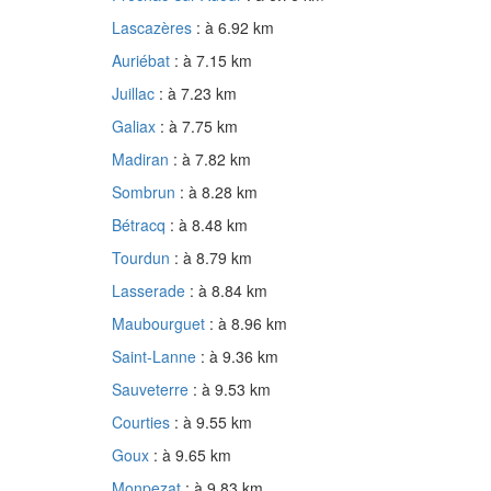
Lascazères
: à 6.92 km
Auriébat
: à 7.15 km
Juillac
: à 7.23 km
Galiax
: à 7.75 km
Madiran
: à 7.82 km
Sombrun
: à 8.28 km
Bétracq
: à 8.48 km
Tourdun
: à 8.79 km
Lasserade
: à 8.84 km
Maubourguet
: à 8.96 km
Saint-Lanne
: à 9.36 km
Sauveterre
: à 9.53 km
Courties
: à 9.55 km
Goux
: à 9.65 km
Monpezat
: à 9.83 km