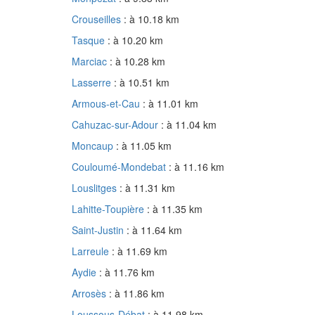
Crouseilles
: à 10.18 km
Tasque
: à 10.20 km
Marciac
: à 10.28 km
Lasserre
: à 10.51 km
Armous-et-Cau
: à 11.01 km
Cahuzac-sur-Adour
: à 11.04 km
Moncaup
: à 11.05 km
Couloumé-Mondebat
: à 11.16 km
Louslitges
: à 11.31 km
Lahitte-Toupière
: à 11.35 km
Saint-Justin
: à 11.64 km
Larreule
: à 11.69 km
Aydie
: à 11.76 km
Arrosès
: à 11.86 km
Loussous-Débat
: à 11.98 km