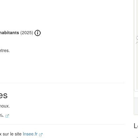
habitants
(2025)
tres.
es
noux.
 %.
L
x sur le site
Insee.fr