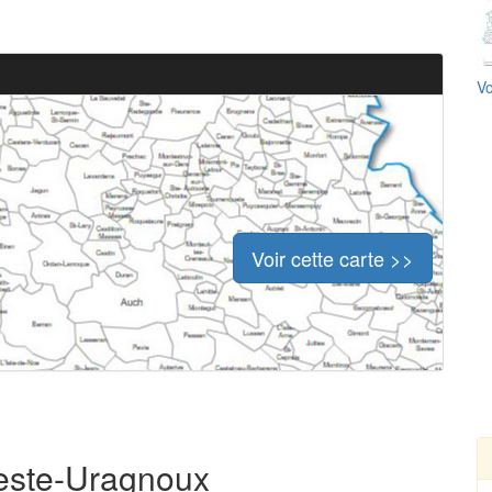
Vo
Voir cette carte >>
ieste-Uragnoux