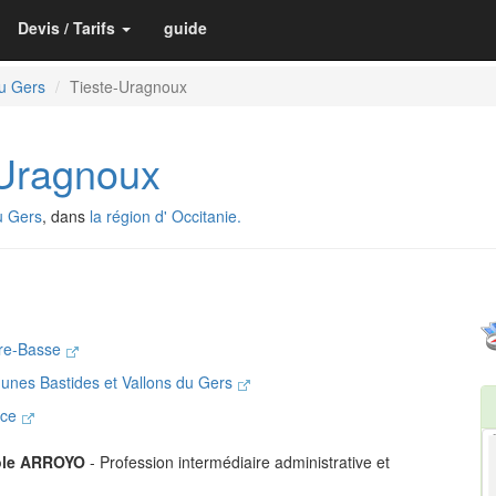
Devis / Tarifs
guide
u Gers
Tieste-Uragnoux
Uragnoux
u Gers
, dans
la région d' Occitanie.
ère-Basse
nes Bastides et Vallons du Gers
nce
ole ARROYO
- Profession intermédiaire administrative et