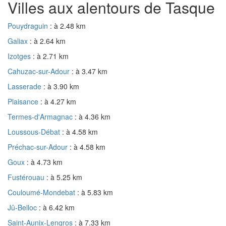
Villes aux alentours de Tasque
Pouydraguin
: à 2.48 km
Galiax
: à 2.64 km
Izotges
: à 2.71 km
Cahuzac-sur-Adour
: à 3.47 km
Lasserade
: à 3.90 km
Plaisance
: à 4.27 km
Termes-d'Armagnac
: à 4.36 km
Loussous-Débat
: à 4.58 km
Préchac-sur-Adour
: à 4.58 km
Goux
: à 4.73 km
Fustérouau
: à 5.25 km
Couloumé-Mondebat
: à 5.83 km
Jû-Belloc
: à 6.42 km
Saint-Aunix-Lengros
: à 7.33 km