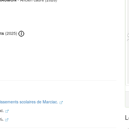
ts
(2025)
blissements scolaires de Marciac.
ac.
L
 %.