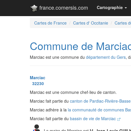
france.comersis.com
Cartographie
Cartes de France
Cartes d' Occitanie
Cartes d
Commune de Marcia
Marciac est une commune du
département du Gers
, 
Marciac
32230
Marciac est une commune chef-lieu de canton.
Marciac fait partie du
canton de Pardiac-Rivière-Bass
Marciac adhère à la
la communauté de communes Bast
Marciac fait partie du
bassin de vie de Marciac
Le maire de Marciac est M.
Jean-Louis GUI