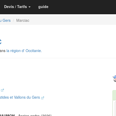
Devis / Tarifs
guide
u Gers
Marciac
c
dans
la région d' Occitanie.
e
ides et Vallons du Gers
LHAUMON
- Ancien cadre
(2026)