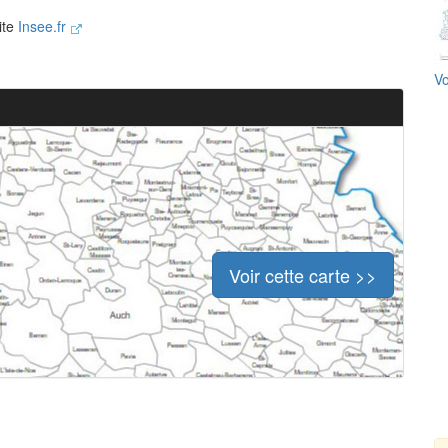
ite
Insee.fr
Vo
Voir cette carte >>