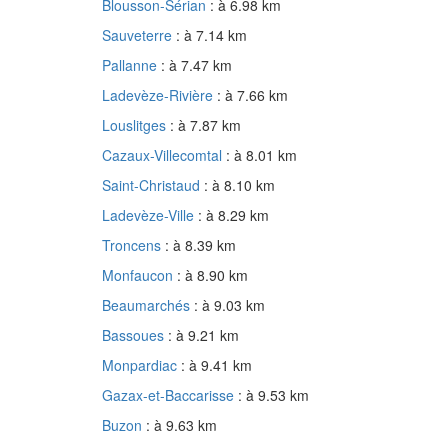
Blousson-Sérian
: à 6.98 km
Sauveterre
: à 7.14 km
Pallanne
: à 7.47 km
Ladevèze-Rivière
: à 7.66 km
Louslitges
: à 7.87 km
Cazaux-Villecomtal
: à 8.01 km
Saint-Christaud
: à 8.10 km
Ladevèze-Ville
: à 8.29 km
Troncens
: à 8.39 km
Monfaucon
: à 8.90 km
Beaumarchés
: à 9.03 km
Bassoues
: à 9.21 km
Monpardiac
: à 9.41 km
Gazax-et-Baccarisse
: à 9.53 km
Buzon
: à 9.63 km