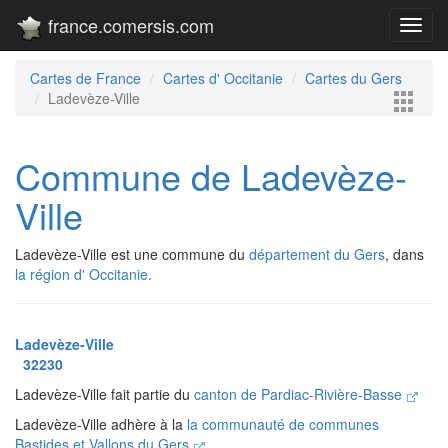
france.comersis.com
Toggl
navig
Cartes de France
Cartes d' Occitanie
Cartes du Gers
Ladevèze-Ville
Commune de Ladevèze-
Ville
Ladevèze-Ville est une commune du
département du Gers
, dans
la région d' Occitanie.
Ladevèze-Ville
32230
Ladevèze-Ville fait partie du
canton de Pardiac-Rivière-Basse
Ladevèze-Ville adhère à la
la communauté de communes
Bastides et Vallons du Gers