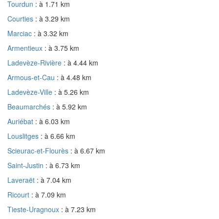
Tourdun
: à 1.71 km
Courties
: à 3.29 km
Marciac
: à 3.32 km
Armentieux
: à 3.75 km
Ladevèze-Rivière
: à 4.44 km
Armous-et-Cau
: à 4.48 km
Ladevèze-Ville
: à 5.26 km
Beaumarchés
: à 5.92 km
Auriébat
: à 6.03 km
Louslitges
: à 6.66 km
Scieurac-et-Flourès
: à 6.67 km
Saint-Justin
: à 6.73 km
Laveraët
: à 7.04 km
Ricourt
: à 7.09 km
Tieste-Uragnoux
: à 7.23 km