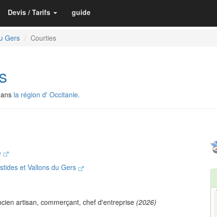
Devis / Tarifs
guide
u Gers
Courties
s
dans
la région d' Occitanie.
e
ides et Vallons du Gers
cien artisan, commerçant, chef d'entreprise
(2026)