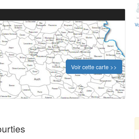
Vo
Voir cette carte >>
ourties