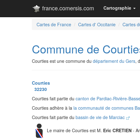
france.comersis.com
Cartographie
Cartes de France
Cartes d' Occitanie
Cartes d
Commune de Courtie
Courties est une commune du
département du Gers
, 
Courties
32230
Courties fait partie du
canton de Pardiac-Rivière-Bass
Courties adhère à la
la communauté de communes Bast
Courties fait partie du
bassin de vie de Marciac
Le maire de Courties est M.
Eric CRETIEN
- An