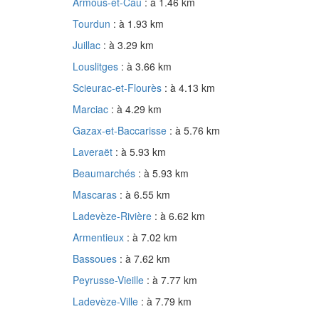
Armous-et-Cau
: à 1.46 km
Tourdun
: à 1.93 km
Juillac
: à 3.29 km
Louslitges
: à 3.66 km
Scieurac-et-Flourès
: à 4.13 km
Marciac
: à 4.29 km
Gazax-et-Baccarisse
: à 5.76 km
Laveraët
: à 5.93 km
Beaumarchés
: à 5.93 km
Mascaras
: à 6.55 km
Ladevèze-Rivière
: à 6.62 km
Armentieux
: à 7.02 km
Bassoues
: à 7.62 km
Peyrusse-Vieille
: à 7.77 km
Ladevèze-Ville
: à 7.79 km