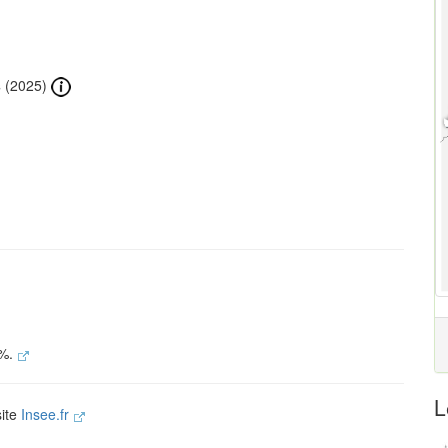
s
(2025)
 %.
L
site
Insee.fr