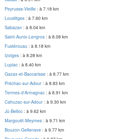
Peyrusse-Vieille
: à 7.18 km
Louslitges
: à 7.60 km
Sabazan
: à 8.04 km
Saint-Aunix-Lengros
: à 8.08 km
Fustérouau
: à 8.18 km
Izotges
: à 8.28 km
Lupiac
: à 8.40 km
Gazax-et-Baccarisse
: à 8.77 km
Préchac-sur-Adour
: à 8.83 km
Termes-d'Armagnac
: à 8.91 km
Cahuzac-sur-Adour
: à 9.30 km
Jû-Belloc
: à 9.62 km
Margouët-Meymes
: à 9.71 km
Bouzon-Gellenave
: à 9.77 km
Peyrusse-Grande
: à 9.87 km