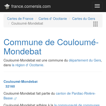
france.comersis.com
Toggl
navig
Cartes de France
Cartes d' Occitanie
Cartes du Gers
Couloumé-Mondebat
Commune de Couloumé-
Mondebat
Couloumé-Mondebat est une commune du
département du Gers
,
dans
la région d' Occitanie.
Couloumé-Mondebat
32160
Couloumé-Mondebat fait partie du
canton de Pardiac-Rivière-
Basse
Couloumé-Mondebat adhère à la
la communauté de communes