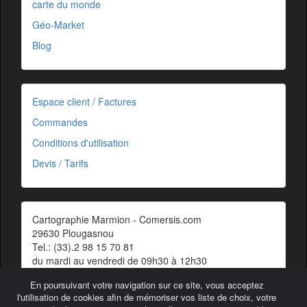
carte du monde
Géo-Market
Blog
Espace client / Factures
Commandes
Conditions d'utilisation
Devis / Tarifs
Cartographie Marmion - Comersis.com
29630 Plougasnou
Tel.: (33).2 98 15 70 81
du mardi au vendredi de 09h30 à 12h30
Siret : 387 676 828 00057
En poursuivant votre navigation sur ce site, vous acceptez
Contact
l'utilisation de cookies afin de mémoriser vos liste de choix, votre