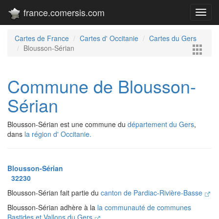
france.comersis.com
Toggl
navig
Cartes de France
Cartes d' Occitanie
Cartes du Gers
Blousson-Sérian
Commune de Blousson-
Sérian
Blousson-Sérian est une commune du
département du Gers
,
dans
la région d' Occitanie.
Blousson-Sérian
32230
Blousson-Sérian fait partie du
canton de Pardiac-Rivière-Basse
Blousson-Sérian adhère à la
la communauté de communes
Bastides et Vallons du Gers