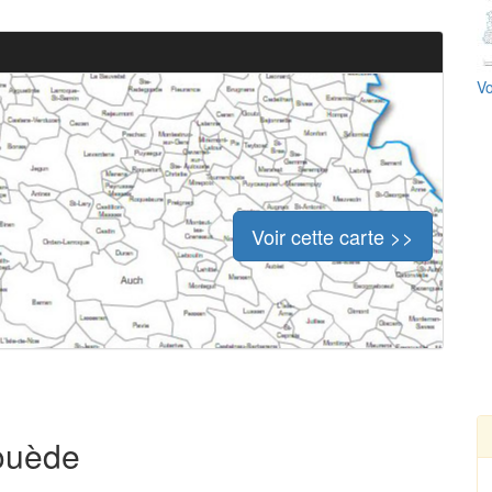
Vo
Voir cette carte >>
rouède