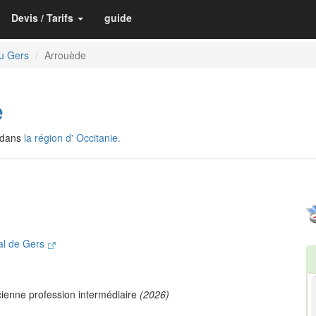
Devis / Tarifs
guide
u Gers
Arrouède
e
 dans
la région d' Occitanie.
al de Gers
ienne profession intermédiaire
(2026)