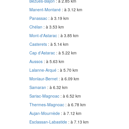
Bézues-Bajon
: à 2.85 km
Manent-Montané
: à 3.12 km
Panassac
: à 3.19 km
Chélan
: à 3.53 km
Mont-d'Astarac
: à 3.85 km
Casterets
: à 5.14 km
Cap d'Astarac
: à 5.22 km
Aussos
: à 5.63 km
Lalanne-Arqué
: à 5.70 km
Monlaur-Bernet
: à 6.09 km
Samaran
: à 6.32 km
Sariac-Magnoac
: à 6.52 km
Thermes-Magnoac
: à 6.78 km
Aujan-Mournède
: à 7.12 km
Esclassan-Labastide
: à 7.13 km