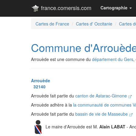
france.comersis.com
Cartographie
Cartes de France
Cartes d' Occitanie
Cartes d
Commune d'Arrouèd
Arrouède est une commune du
département du Gers
,
Arrouède
32140
Arrouède fait partie du
canton de Astarac-Gimone
Arrouède adhère à la
la communauté de communes V
Arrouède fait partie du
bassin de vie de Masseube
Le maire d'Arrouède est M.
Alain LABAT
- Anc