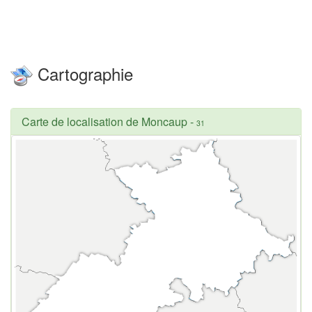
Cartographie
Carte de localisation de Moncaup
-
31