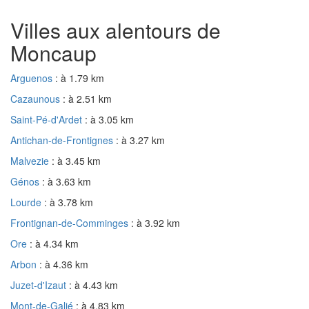
Villes aux alentours de
Moncaup
Arguenos
: à 1.79 km
Cazaunous
: à 2.51 km
Saint-Pé-d'Ardet
: à 3.05 km
Antichan-de-Frontignes
: à 3.27 km
Malvezie
: à 3.45 km
Génos
: à 3.63 km
Lourde
: à 3.78 km
Frontignan-de-Comminges
: à 3.92 km
Ore
: à 4.34 km
Arbon
: à 4.36 km
Juzet-d'Izaut
: à 4.43 km
Mont-de-Galié
: à 4.83 km