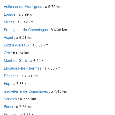
Antichan-de-Frontignes
: à 5.72 km
Lourde
: à 5.99 km
Milhas
: à 6.12 km
Frontignan-de-Comminges
: à 6.38 km
Aspet
: à 6.51 km
Bezins-Garraux
: à 6.59 km
Ore
: à 6.74 km
Mont-de-Galié
: à 6.94 km
Encausse-les-Thermes
: à 7.03 km
Régades
: à 7.30 km
Eup
: à 7.36 km
Sauveterre-de-Comminges
: à 7.45 km
Soueich
: à 7.59 km
Boutx
: à 7.78 km
Fronsac
: à 7.87 km