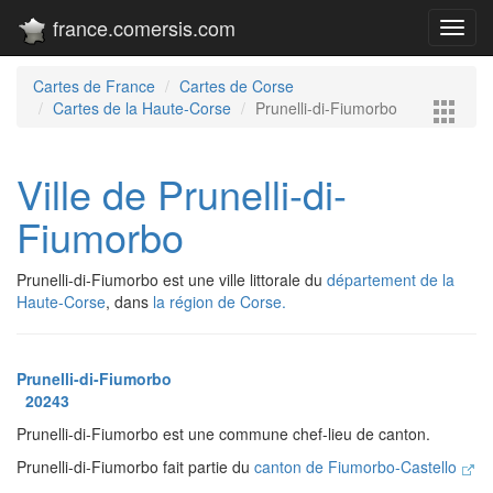
france.comersis.com
Toggl
navig
Cartes de France
Cartes de Corse
Cartes de la Haute-Corse
Prunelli-di-Fiumorbo
Ville de Prunelli-di-
Fiumorbo
Prunelli-di-Fiumorbo est une ville littorale du
département de la
Haute-Corse
, dans
la région de Corse.
Prunelli-di-Fiumorbo
20243
Prunelli-di-Fiumorbo est une commune chef-lieu de canton.
Prunelli-di-Fiumorbo fait partie du
canton de Fiumorbo-Castello