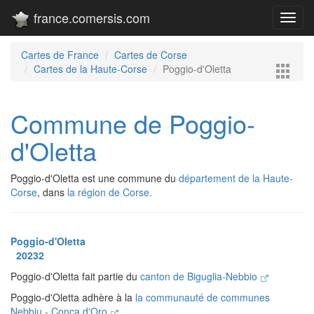
france.comersis.com
Toggl
navig
Cartes de France
Cartes de Corse
Cartes de la Haute-Corse
Poggio-d'Oletta
Commune de Poggio-
d'Oletta
Poggio-d'Oletta est une commune du
département de la Haute-
Corse
, dans
la région de Corse.
Poggio-d'Oletta
20232
Poggio-d'Oletta fait partie du
canton de Biguglia-Nebbio
Poggio-d'Oletta adhère à la
la communauté de communes
Nebbiu - Conca d'Oro