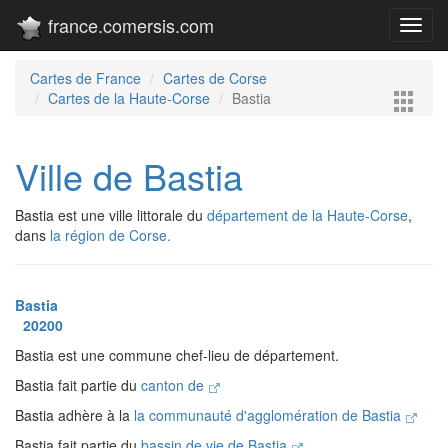
france.comersis.com
Toggl
navig
Cartes de France
Cartes de Corse
Cartes de la Haute-Corse
Bastia
Ville de Bastia
Bastia est une ville littorale du
département de la Haute-Corse
,
dans
la région de Corse.
Bastia
20200
Bastia est une commune chef-lieu de département.
Bastia fait partie du
canton de
Bastia adhère à la
la communauté d'agglomération de Bastia
Bastia fait partie du
bassin de vie de Bastia