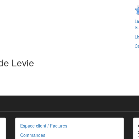
Li
Su
Li
Ca
de Levie
Espace client / Factures
Commandes