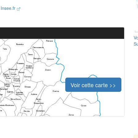
e
Insee.fr
Vo
Su
Voir cette carte >>