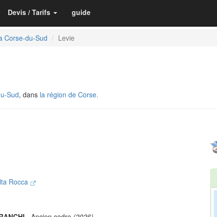
Devis / Tarifs
guide
la Corse-du-Sud
Levie
du-Sud
, dans
la région de Corse.
lta Rocca
FRANCHI
- Ancien cadre
(2026)