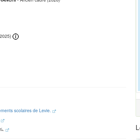
2025)
sements scolaires de Levie.
.
L
 %.