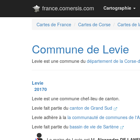
france.comersis.com
Cartographie
Cartes de France
Cartes de Corse
Cartes de 
Commune de Levie
Levie est une commune du
département de la Corse-
Levie
20170
Levie est une commune chef-lieu de canton.
Levie fait partie du
canton de Grand Sud
Levie adhère à la
la communauté de communes de l'A
Levie fait partie du
bassin de vie de Sartène
Le maire de Levie est M.
Alexandre DE LAN