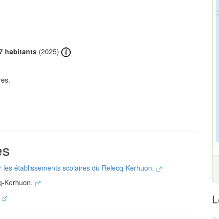
7 habitants
(2025)
res.
es
r les établissements scolaires du Relecq-Kerhuon.
cq-Kerhuon.
L
.