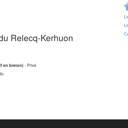
Li
Li
Ca
 du Relecq-Kerhuon
f en breton)
- Privé
lic