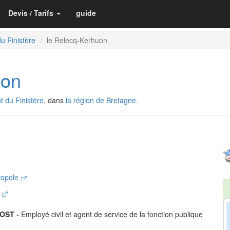
Devis / Tarifs
guide
u Finistère
le Relecq-Kerhuon
uon
 du Finistère
, dans
la région de Bretagne.
ropole
t
EOST
- Employé civil et agent de service de la fonction publique