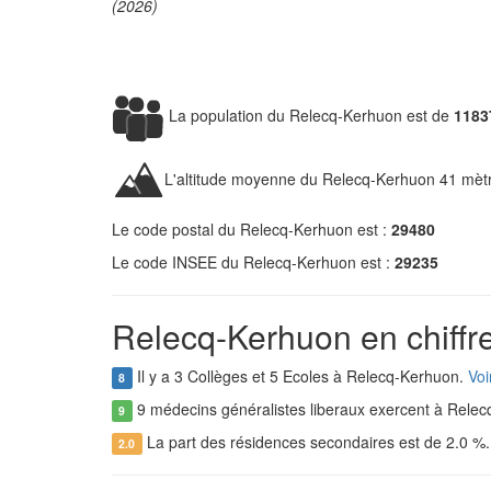
(2026)
La population du Relecq-Kerhuon est de
1183
L'altitude moyenne du Relecq-Kerhuon 41 mèt
Le code postal du Relecq-Kerhuon est :
29480
Le code INSEE du Relecq-Kerhuon est :
29235
Relecq-Kerhuon en chiffr
Il y a 3 Collèges et 5 Ecoles à Relecq-Kerhuon.
Voi
8
9 médecins généralistes liberaux exercent à Rele
9
La part des résidences secondaires est de 2.0 %
2.0