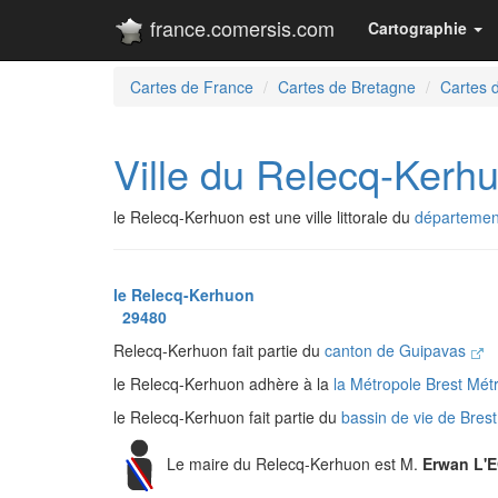
france.comersis.com
Cartographie
Cartes de France
Cartes de Bretagne
Cartes d
Ville du Relecq-Kerh
le Relecq-Kerhuon est une ville littorale du
département
le Relecq-Kerhuon
29480
Relecq-Kerhuon fait partie du
canton de Guipavas
le Relecq-Kerhuon adhère à la
la Métropole Brest Mét
le Relecq-Kerhuon fait partie du
bassin de vie de Bres
Le maire du Relecq-Kerhuon est M.
Erwan L'