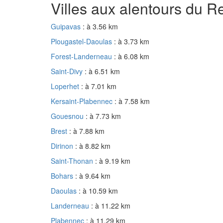
Villes aux alentours du 
Guipavas
: à 3.56 km
Plougastel-Daoulas
: à 3.73 km
Forest-Landerneau
: à 6.08 km
Saint-Divy
: à 6.51 km
Loperhet
: à 7.01 km
Kersaint-Plabennec
: à 7.58 km
Gouesnou
: à 7.73 km
Brest
: à 7.88 km
Dirinon
: à 8.82 km
Saint-Thonan
: à 9.19 km
Bohars
: à 9.64 km
Daoulas
: à 10.59 km
Landerneau
: à 11.22 km
Plabennec
: à 11.29 km