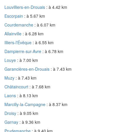
Louvilliers-en-Drouais
: à 4.42 km
Escorpain
: à 5.67 km
Courdemanche
: à 6.07 km
Allainville
: à 6.28 km
Illiers-l'Évêque
: à 6.55 km
Dampierre-sur-Avre
: à 6.78 km
Louye
: à 7.00 km
Garancières-en-Drouais
: à 7.43 km
Muzy
: à 7.43 km
Châtaincourt
: à 7.68 km
Laons
: à 8.13 km
Marcilly-la-Campagne
: à 8.37 km
Droisy
: à 9.05 km
Garnay
: à 9.36 km
Prudemanche
: à 9.40 km