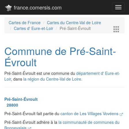
france.comersis.com
Toggl
navig
Cartes de France
Cartes du Centre-Val de Loire
Cartes d' Eure-et-Loir
Pré-Saint-Évroult
Commune de Pré-Saint-
Évroult
Pré-Saint-Évroult est une commune du
département d' Eure-et-
Loir
, dans
la région du Centre-Val de Loire.
Pré-Saint-Évroult
28800
Pré-Saint-Évroult fait partie du
canton de Les Villages Vovéens
Pré-Saint-Évroult adhère à la
la communauté de communes du
Bonnevalais