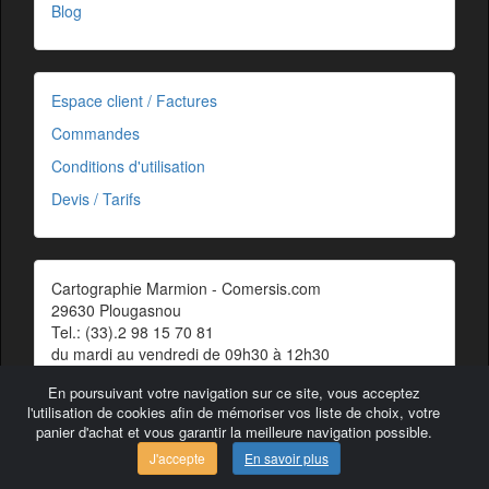
Blog
Espace client / Factures
Commandes
Conditions d'utilisation
Devis / Tarifs
Cartographie Marmion - Comersis.com
29630 Plougasnou
Tel.: (33).2 98 15 70 81
du mardi au vendredi de 09h30 à 12h30
Siret : 387 676 828 00057
En poursuivant votre navigation sur ce site, vous acceptez
Contact
l'utilisation de cookies afin de mémoriser vos liste de choix, votre
panier d'achat et vous garantir la meilleure navigation possible.
J'accepte
En savoir plus