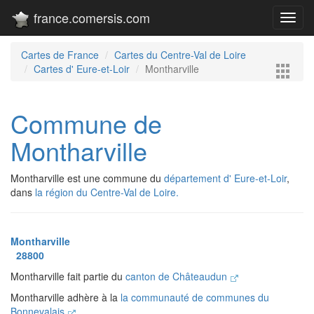
france.comersis.com
Toggl
navig
Cartes de France
Cartes du Centre-Val de Loire
Cartes d' Eure-et-Loir
Montharville
Commune de
Montharville
Montharville est une commune du
département d' Eure-et-Loir
,
dans
la région du Centre-Val de Loire.
Montharville
28800
Montharville fait partie du
canton de Châteaudun
Montharville adhère à la
la communauté de communes du
Bonnevalais