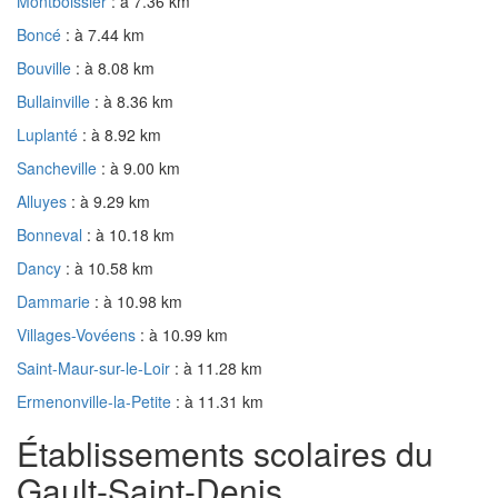
Montboissier
: à 7.36 km
Boncé
: à 7.44 km
Bouville
: à 8.08 km
Bullainville
: à 8.36 km
Luplanté
: à 8.92 km
Sancheville
: à 9.00 km
Alluyes
: à 9.29 km
Bonneval
: à 10.18 km
Dancy
: à 10.58 km
Dammarie
: à 10.98 km
Villages-Vovéens
: à 10.99 km
Saint-Maur-sur-le-Loir
: à 11.28 km
Ermenonville-la-Petite
: à 11.31 km
Établissements scolaires du
Gault-Saint-Denis