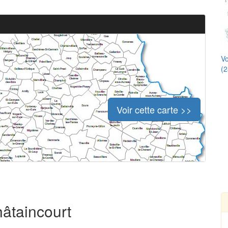
Vo
(2
Voir cette carte >>
hâtaincourt