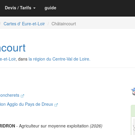
Devis / Tarifs
guide
Cartes d' Eure-et-Loir
Châtaincourt
court
e-et-Loir
, dans
la région du Centre-Val de Loire.
Joncherets
ion Agglo du Pays de Dreux
RIDRON
- Agriculteur sur moyenne exploitation
(2026)