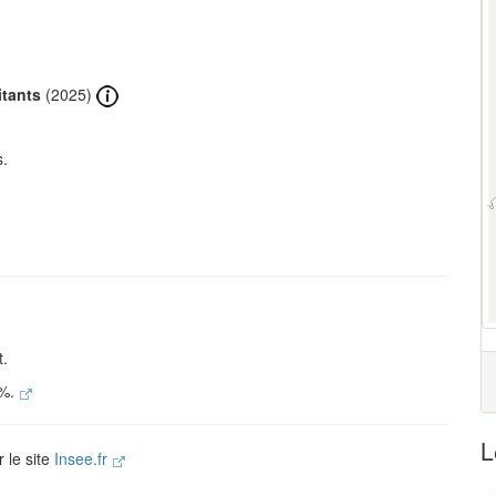
itants
(2025)
s.
t.
 %.
L
r le site
Insee.fr