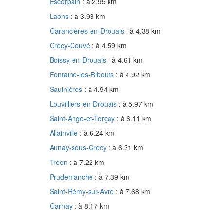
Escorpain
: à 2.95 km
Laons
: à 3.93 km
Garancières-en-Drouais
: à 4.38 km
Crécy-Couvé
: à 4.59 km
Boissy-en-Drouais
: à 4.61 km
Fontaine-les-Ribouts
: à 4.92 km
Saulnières
: à 4.94 km
Louvilliers-en-Drouais
: à 5.97 km
Saint-Ange-et-Torçay
: à 6.11 km
Allainville
: à 6.24 km
Aunay-sous-Crécy
: à 6.31 km
Tréon
: à 7.22 km
Prudemanche
: à 7.39 km
Saint-Rémy-sur-Avre
: à 7.68 km
Garnay
: à 8.17 km