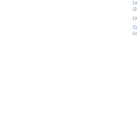
Li
(2
Li
Ca
Lo