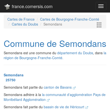
france.comersis.com
Toggl
navig
Cartes de France
Cartes de Bourgogne-Franche-Comté
Cartes du Doubs
Semondans
Commune de Semondans
Semondans est une commune du
département du Doubs
, dans
la
région de Bourgogne-Franche-Comté.
Semondans
25750
Semondans fait partie du
canton de Bavans
Semondans adhère à la
la communauté d'agglomération Pays de
Montbéliard Agglomération
Semondans fait partie du
bassin de vie de Héricourt