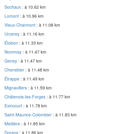
Sochaux
: à 10.62 km
Lomont
: à 10.96 km
Vieux-Charmont
: à 11.08 km
Urcerey
: à 11.16 km
Étobon
: à 11.33 km
Nommay
: à 11.47 km
Geney
: à 11.47 km
Chenebier
: à 11.48 km
Étrappe
: à 11.49 km
Mignavillers
: à 11.59 km
Châtenois-les-Forges
: à 11.77 km
Exincourt
: à 11.78 km
Saint-Maurice-Colombier
: à 11.83 km
Médière
: à 11.85 km
Dorans
: à 11.86 km