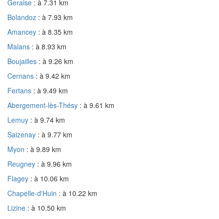
Geraise
: à 7.31 km
Bolandoz
: à 7.93 km
Amancey
: à 8.35 km
Malans
: à 8.93 km
Boujailles
: à 9.26 km
Cernans
: à 9.42 km
Fertans
: à 9.49 km
Abergement-lès-Thésy
: à 9.61 km
Lemuy
: à 9.74 km
Saizenay
: à 9.77 km
Myon
: à 9.89 km
Reugney
: à 9.96 km
Flagey
: à 10.06 km
Chapelle-d'Huin
: à 10.22 km
Lizine
: à 10.50 km