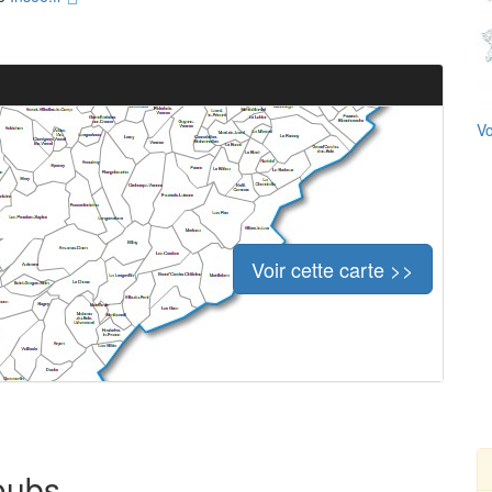
Vo
Voir cette carte >>
oubs