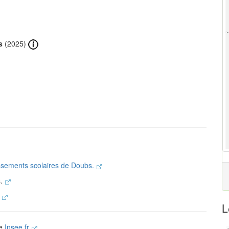
s
(2025)
lissements scolaires de Doubs.
s.
.
L
te
Insee.fr