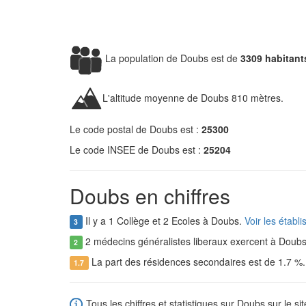
La population de Doubs est de
3309 habitant
L'altitude moyenne de Doubs 810 mètres.
Le code postal de Doubs est :
25300
Le code INSEE de Doubs est :
25204
Doubs en chiffres
Il y a 1 Collège et 2 Ecoles à Doubs.
Voir les étab
3
2 médecins généralistes liberaux exercent à Doub
2
La part des résidences secondaires est de 1.7 %
1.7
Tous les chiffres et statistiques sur Doubs sur le si