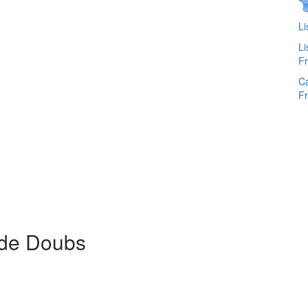
L
Li
F
Ca
F
 de Doubs