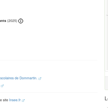
ants
(2025)
s scolaires de Dommartin.
.
L
le site
Insee.fr