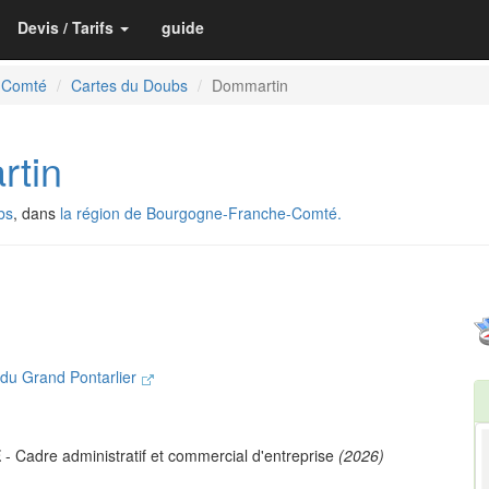
Devis / Tarifs
guide
-Comté
Cartes du Doubs
Dommartin
tin
bs
, dans
la région de Bourgogne-Franche-Comté.
u Grand Pontarlier
E
- Cadre administratif et commercial d'entreprise
(2026)