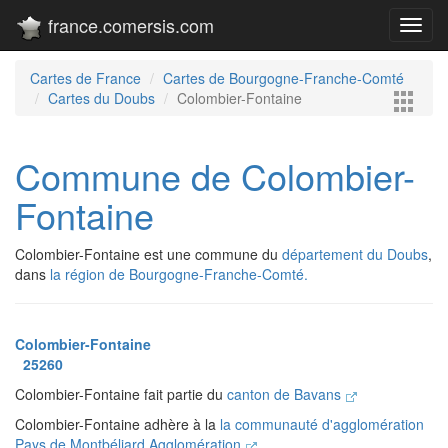
france.comersis.com
Toggl
navig
Cartes de France
Cartes de Bourgogne-Franche-Comté
Cartes du Doubs
Colombier-Fontaine
Commune de Colombier-
Fontaine
Colombier-Fontaine est une commune du
département du Doubs
,
dans
la région de Bourgogne-Franche-Comté.
Colombier-Fontaine
25260
Colombier-Fontaine fait partie du
canton de Bavans
Colombier-Fontaine adhère à la
la communauté d'agglomération
Pays de Montbéliard Agglomération