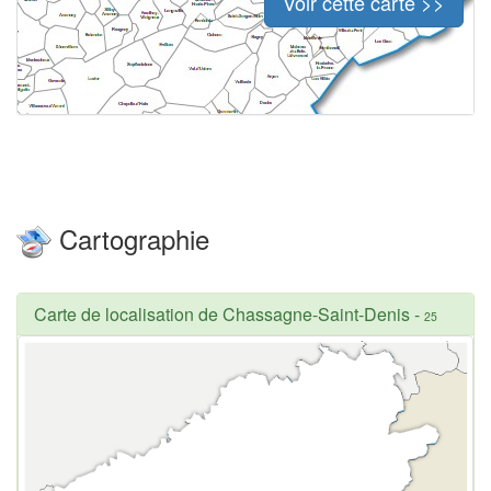
Voir cette carte >>
Cartographie
Carte de localisation de Chassagne-Saint-Denis
-
25