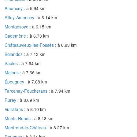
Amancey
: à 5.94 km
Silley-Amancey
: à 6.14 km
Montgesoye
: à 6.15 km
Cademène
: à 6.73 km
Châteauvieux-les-Fossés
: à 6.93 km
Bolandoz
: à 7.13 km
Saules
: à 7.64 km
Malans
: à 7.66 km
Épeugney
: à 7.68 km
Tarcenay-Foucherans
: à 7.94 km
Rurey
: à 8.09 km
Vuillafans
: à 8.10 km
Monts-Ronds
: à 8.18 km
Montrond-le-Château
: à 8.27 km
Reugney
: à 8.34 km