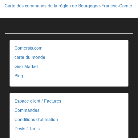
Carte des communes de la région de Bourgogne-Franche-Comté
Comersis.com
carte du monde
Géo-Market
Blog
Espace client / Factures
Commandes
Conditions d'utilisation
Devis / Tarifs