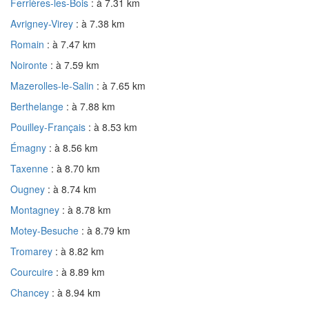
Ferrières-les-Bois
: à 7.31 km
Avrigney-Virey
: à 7.38 km
Romain
: à 7.47 km
Noironte
: à 7.59 km
Mazerolles-le-Salin
: à 7.65 km
Berthelange
: à 7.88 km
Pouilley-Français
: à 8.53 km
Émagny
: à 8.56 km
Taxenne
: à 8.70 km
Ougney
: à 8.74 km
Montagney
: à 8.78 km
Motey-Besuche
: à 8.79 km
Tromarey
: à 8.82 km
Courcuire
: à 8.89 km
Chancey
: à 8.94 km