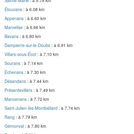
Sainte-Marie
: à 5.79 km
Étouvans
: à 6.08 km
Appenans
: à 6.60 km
Marvelise
: à 6.66 km
Bavans
: à 6.80 km
Dampierre-sur-le-Doubs
: à 6.91 km
Villars-sous-Écot
: à 7.10 km
Sourans
: à 7.14 km
Échenans
: à 7.30 km
Désandans
: à 7.44 km
Présentevillers
: à 7.49 km
Mancenans
: à 7.72 km
Saint-Julien-lès-Montbéliard
: à 7.74 km
Rang
: à 7.79 km
Gémonval
: à 7.80 km