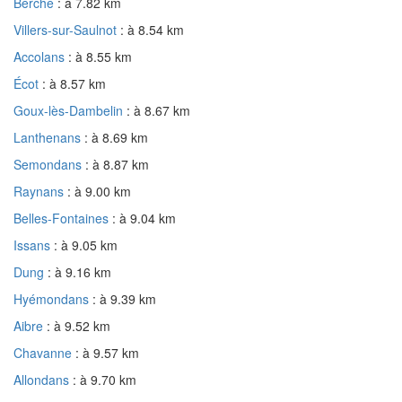
Berche
: à 7.82 km
Villers-sur-Saulnot
: à 8.54 km
Accolans
: à 8.55 km
Écot
: à 8.57 km
Goux-lès-Dambelin
: à 8.67 km
Lanthenans
: à 8.69 km
Semondans
: à 8.87 km
Raynans
: à 9.00 km
Belles-Fontaines
: à 9.04 km
Issans
: à 9.05 km
Dung
: à 9.16 km
Hyémondans
: à 9.39 km
Aibre
: à 9.52 km
Chavanne
: à 9.57 km
Allondans
: à 9.70 km