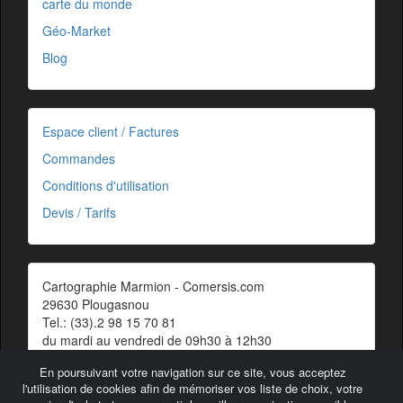
carte du monde
Géo-Market
Blog
Espace client / Factures
Commandes
Conditions d'utilisation
Devis / Tarifs
Cartographie Marmion - Comersis.com
29630 Plougasnou
Tel.: (33).2 98 15 70 81
du mardi au vendredi de 09h30 à 12h30
Siret : 387 676 828 00057
En poursuivant votre navigation sur ce site, vous acceptez
Contact
l'utilisation de cookies afin de mémoriser vos liste de choix, votre