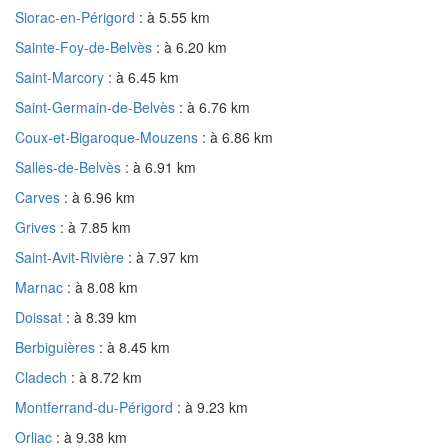
Siorac-en-Périgord
: à 5.55 km
Sainte-Foy-de-Belvès
: à 6.20 km
Saint-Marcory
: à 6.45 km
Saint-Germain-de-Belvès
: à 6.76 km
Coux-et-Bigaroque-Mouzens
: à 6.86 km
Salles-de-Belvès
: à 6.91 km
Carves
: à 6.96 km
Grives
: à 7.85 km
Saint-Avit-Rivière
: à 7.97 km
Marnac
: à 8.08 km
Doissat
: à 8.39 km
Berbiguières
: à 8.45 km
Cladech
: à 8.72 km
Montferrand-du-Périgord
: à 9.23 km
Orliac
: à 9.38 km