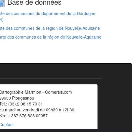
Base de données
iste des communes du département de la Dordogne
4)
ste des communes de la région de Nouvelle-Aquitaine
rte des communes de la région de Nouvelle-Aquitaine
Cartographie Marmion - Comersis.com
29630 Plougasnou
Tel.: (33).2 98 15 70 81
du mardi au vendredi de 09h30 à 12h30
Siret : 387 676 828 00057
Contact