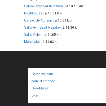
Saint-Georges-Blancaneix
: à 10.19 km
Nastringues
: à 10.31 km
Carsac-de-Gurson
: à 10.63 km
Saint-Avit-Saint-Nazaire
: à 11.36 km
Saint-Vivien
: à 11.65 km
Ménesplet
: à 11.93 km
Comersis.com
carte du monde
Géo-Market
Blog