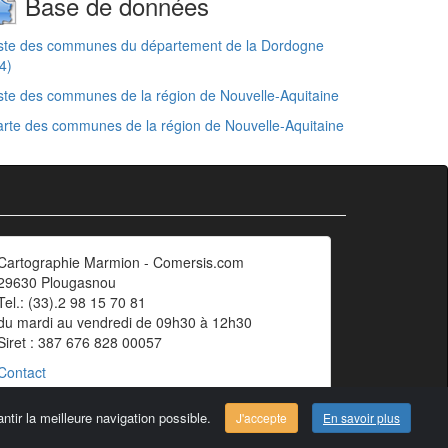
Base de données
iste des communes du département de la Dordogne
4)
ste des communes de la région de Nouvelle-Aquitaine
rte des communes de la région de Nouvelle-Aquitaine
Cartographie Marmion - Comersis.com
29630 Plougasnou
Tel.: (33).2 98 15 70 81
du mardi au vendredi de 09h30 à 12h30
Siret : 387 676 828 00057
Contact
ntir la meilleure navigation possible.
J'accepte
En savoir plus