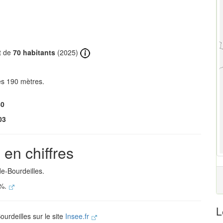
st de
70 habitants
(2025)
es 190 mètres.
40
03
 en chiffres
de-Bourdeilles.
 %.
L
ourdeilles sur le site
Insee.fr