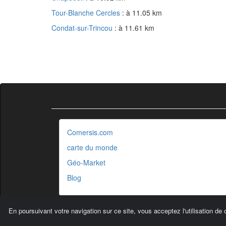
Tour-Blanche Cercles
: à 11.05 km
Condat-sur-Trincou
: à 11.61 km
Comersis.com
carte du monde
Géo-Market
Blog
En poursuivant votre navigation sur ce site, vous acceptez l'utilisation de 