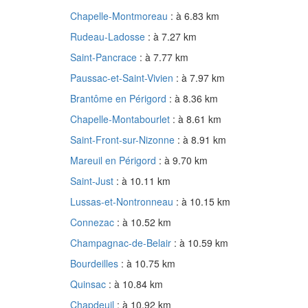
Chapelle-Montmoreau
: à 6.83 km
Rudeau-Ladosse
: à 7.27 km
Saint-Pancrace
: à 7.77 km
Paussac-et-Saint-Vivien
: à 7.97 km
Brantôme en Périgord
: à 8.36 km
Chapelle-Montabourlet
: à 8.61 km
Saint-Front-sur-Nizonne
: à 8.91 km
Mareuil en Périgord
: à 9.70 km
Saint-Just
: à 10.11 km
Lussas-et-Nontronneau
: à 10.15 km
Connezac
: à 10.52 km
Champagnac-de-Belair
: à 10.59 km
Bourdeilles
: à 10.75 km
Quinsac
: à 10.84 km
Chapdeuil
: à 10.92 km