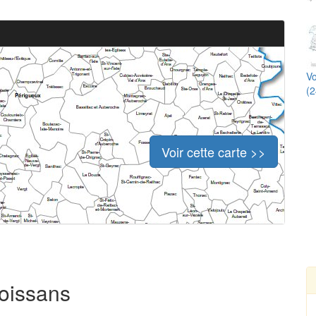
Vo
(2
Voir cette carte >>
roissans