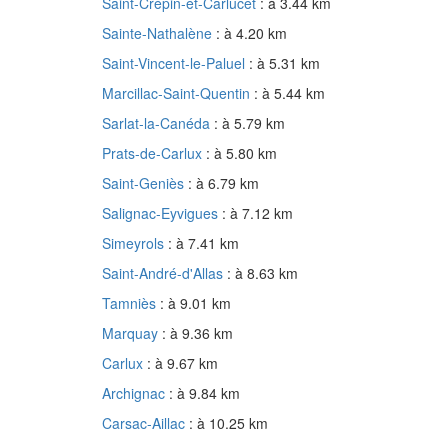
Saint-Crépin-et-Carlucet
: à 3.44 km
Sainte-Nathalène
: à 4.20 km
Saint-Vincent-le-Paluel
: à 5.31 km
Marcillac-Saint-Quentin
: à 5.44 km
Sarlat-la-Canéda
: à 5.79 km
Prats-de-Carlux
: à 5.80 km
Saint-Geniès
: à 6.79 km
Salignac-Eyvigues
: à 7.12 km
Simeyrols
: à 7.41 km
Saint-André-d'Allas
: à 8.63 km
Tamniès
: à 9.01 km
Marquay
: à 9.36 km
Carlux
: à 9.67 km
Archignac
: à 9.84 km
Carsac-Aillac
: à 10.25 km