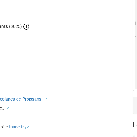
ants
(2025)
scolaires de Proissans.
 %.
L
 site
Insee.fr