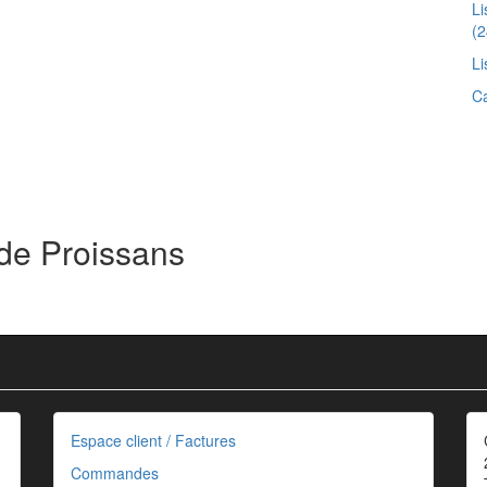
L
(2
Li
Ca
 de Proissans
Espace client / Factures
Commandes