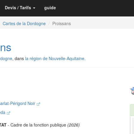
Devis / Tarifs
guide
Cartes de la Dordogne
Proissans
ns
rdogne
, dans
la région de Nouvelle-Aquitaine.
rlat-Périgord Noir
néda
TAT
- Cadre de la fonction publique
(2026)