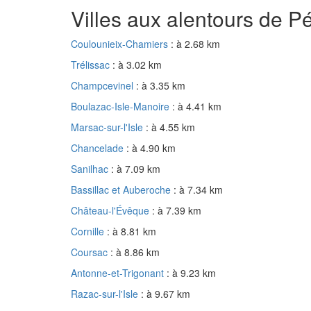
Villes aux alentours de P
Coulounieix-Chamiers
: à 2.68 km
Trélissac
: à 3.02 km
Champcevinel
: à 3.35 km
Boulazac-Isle-Manoire
: à 4.41 km
Marsac-sur-l'Isle
: à 4.55 km
Chancelade
: à 4.90 km
Sanilhac
: à 7.09 km
Bassillac et Auberoche
: à 7.34 km
Château-l'Évêque
: à 7.39 km
Cornille
: à 8.81 km
Coursac
: à 8.86 km
Antonne-et-Trigonant
: à 9.23 km
Razac-sur-l'Isle
: à 9.67 km