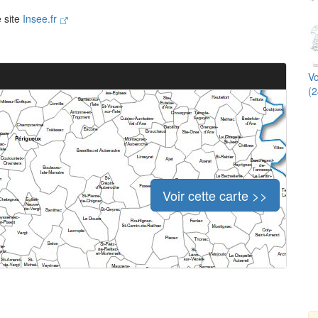
e site
Insee.fr
Vo
(2
Voir cette carte >>