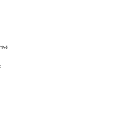
rivé
c