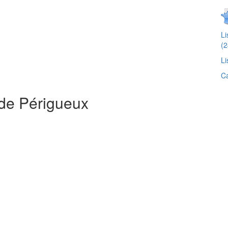
L
(2
Li
Ca
 de Périgueux