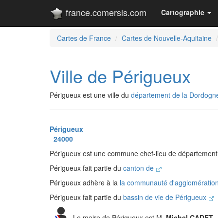
france.comersis.com
Cartographie
Cartes de France
Cartes de Nouvelle-Aquitaine
Ville de Périgueux
Périgueux est une ville du
département de la Dordogn
Périgueux
24000
Périgueux est une commune chef-lieu de département
Périgueux fait partie du
canton de
Périgueux adhère à la
la communauté d'agglomératio
Périgueux fait partie du
bassin de vie de Périgueux
Le maire de Périgueux est M.
Michel CADET
-