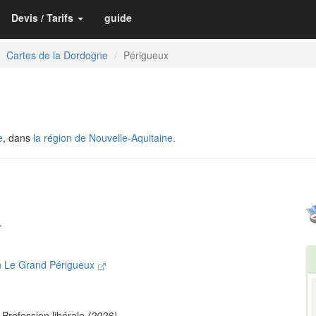
Devis / Tarifs
guide
Cartes de la Dordogne
Périgueux
e
, dans
la région de Nouvelle-Aquitaine.
.
n Le Grand Périgueux
 Profession libérale
(2026)