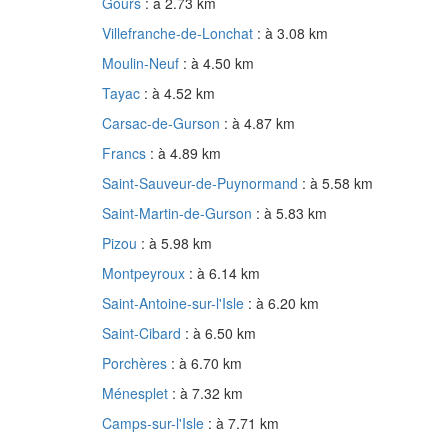
Gours
: à 2.73 km
Villefranche-de-Lonchat
: à 3.08 km
Moulin-Neuf
: à 4.50 km
Tayac
: à 4.52 km
Carsac-de-Gurson
: à 4.87 km
Francs
: à 4.89 km
Saint-Sauveur-de-Puynormand
: à 5.58 km
Saint-Martin-de-Gurson
: à 5.83 km
Pizou
: à 5.98 km
Montpeyroux
: à 6.14 km
Saint-Antoine-sur-l'Isle
: à 6.20 km
Saint-Cibard
: à 6.50 km
Porchères
: à 6.70 km
Ménesplet
: à 7.32 km
Camps-sur-l'Isle
: à 7.71 km