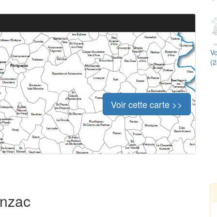
Vo
(2
Voir cette carte >>
inzac