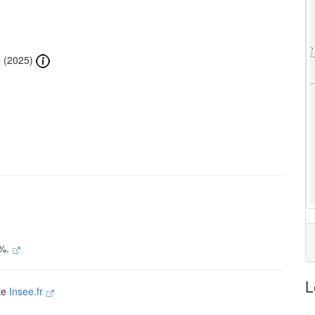
s
(2025)
 %.
L
ite
Insee.fr