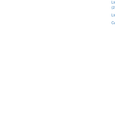
L
(2
Li
Ca