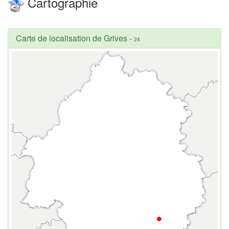
Cartographie
Carte de localisation de Grives
-
24