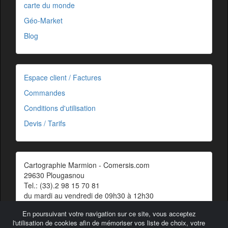
carte du monde
Géo-Market
Blog
Espace client / Factures
Commandes
Conditions d'utilisation
Devis / Tarifs
Cartographie Marmion - Comersis.com
29630 Plougasnou
Tel.: (33).2 98 15 70 81
du mardi au vendredi de 09h30 à 12h30
Siret : 387 676 828 00057
En poursuivant votre navigation sur ce site, vous acceptez
Contact
l'utilisation de cookies afin de mémoriser vos liste de choix, votre