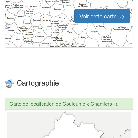
Voir cette carte >>
Cartographie
Carte de localisation de Coulounieix-Chamiers
-
24