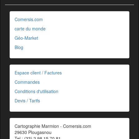
Comersis.com
carte du monde
Géo-Market
Blog
Espace client / Factures
Commandes
Conditions d'utilisation
Devis / Tarifs
Cartographie Marmion - Comersis.com
29630 Plougasnou
Tel.: (33).2 98 15 70 81