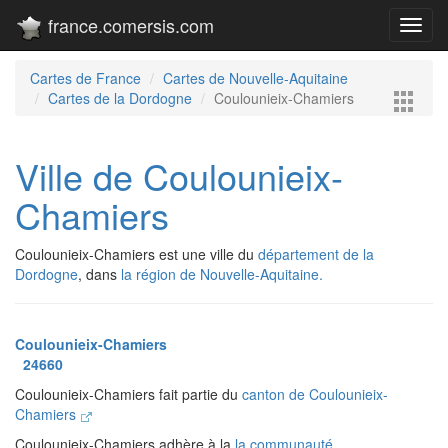
france.comersis.com
Toggl
navig
Cartes de France
Cartes de Nouvelle-Aquitaine
Cartes de la Dordogne
Coulounieix-Chamiers
Ville de Coulounieix-
Chamiers
Coulounieix-Chamiers est une ville du
département de la
Dordogne
, dans
la région de Nouvelle-Aquitaine.
Coulounieix-Chamiers
24660
Coulounieix-Chamiers fait partie du
canton de Coulounieix-
Chamiers
Coulounieix-Chamiers adhère à la
la communauté