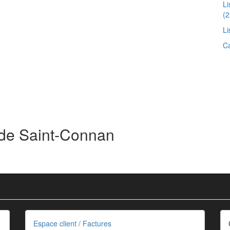
L
(2
Li
Ca
 de Saint-Connan
Espace client / Factures