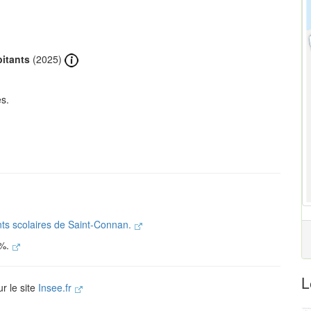
bitants
(2025)
s.
nts scolaires de Saint-Connan.
 %.
L
r le site
Insee.fr