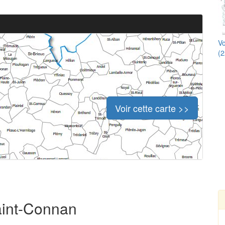
Vo
(2
Voir cette carte >>
Saint-Connan