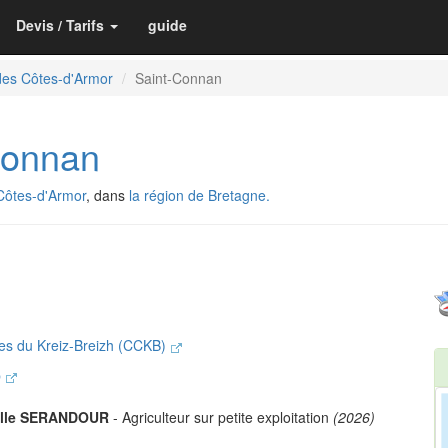
Devis / Tarifs
guide
des Côtes-d'Armor
Saint-Connan
Connan
Côtes-d'Armor
, dans
la région de Bretagne.
s du Kreiz-Breizh (CCKB)
p
elle SERANDOUR
- Agriculteur sur petite exploitation
(2026)