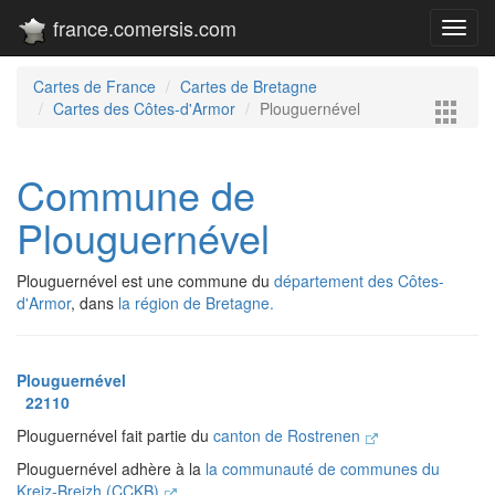
france.comersis.com
Toggl
navig
Cartes de France
Cartes de Bretagne
Cartes des Côtes-d'Armor
Plouguernével
Commune de
Plouguernével
Plouguernével est une commune du
département des Côtes-
d'Armor
, dans
la région de Bretagne.
Plouguernével
22110
Plouguernével fait partie du
canton de Rostrenen
Plouguernével adhère à la
la communauté de communes du
Kreiz-Breizh (CCKB)