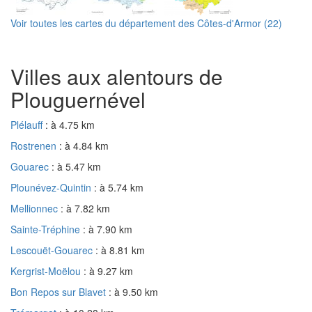
Voir toutes les cartes du département des Côtes-d'Armor (22)
Villes aux alentours de
Plouguernével
Plélauff
: à 4.75 km
Rostrenen
: à 4.84 km
Gouarec
: à 5.47 km
Plounévez-Quintin
: à 5.74 km
Mellionnec
: à 7.82 km
Sainte-Tréphine
: à 7.90 km
Lescouët-Gouarec
: à 8.81 km
Kergrist-Moëlou
: à 9.27 km
Bon Repos sur Blavet
: à 9.50 km