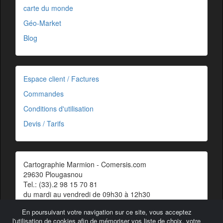
carte du monde
Géo-Market
Blog
Espace client / Factures
Commandes
Conditions d'utilisation
Devis / Tarifs
Cartographie Marmion - Comersis.com
29630 Plougasnou
Tel.: (33).2 98 15 70 81
du mardi au vendredi de 09h30 à 12h30
Siret : 387 676 828 00057
En poursuivant votre navigation sur ce site, vous acceptez
Contact
l'utilisation de cookies afin de mémoriser vos liste de choix, votre