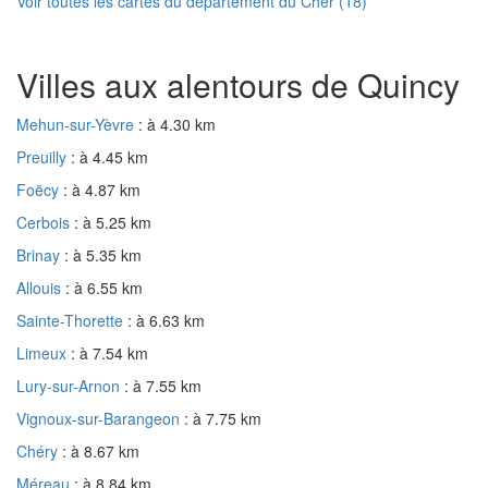
Voir toutes les cartes du département du Cher (18)
Villes aux alentours de Quincy
Mehun-sur-Yèvre
: à 4.30 km
Preuilly
: à 4.45 km
Foëcy
: à 4.87 km
Cerbois
: à 5.25 km
Brinay
: à 5.35 km
Allouis
: à 6.55 km
Sainte-Thorette
: à 6.63 km
Limeux
: à 7.54 km
Lury-sur-Arnon
: à 7.55 km
Vignoux-sur-Barangeon
: à 7.75 km
Chéry
: à 8.67 km
Méreau
: à 8.84 km